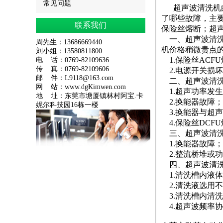
常见问题
超声波清洗机由
了哪些故障，主
联系我们
保险丝熔断；超
一、超声波清洗
周先生：13686669440
机价格
稍微贵点
刘小姐：13580811800
1.保险丝ACF
电 话：0769-82109636
传 真：
0769-82109606
2.电源开关损
邮 件：
L9118@163.com
二、超声波清洗
网 站：www.dgKimwen.com
1.超声功率发
地 址：东莞市塘厦镇林村阿宝.卡
2.换能器故障；
妮尔科技园16栋一楼
3.换能器与超
4.保险丝DCF
三、
超声波清
1.换能器故障；
2.整流桥堆或
四、超声波清洗
1.清洗槽内液
2.清洗液选用
3.清洗槽内清
4.超声波频率